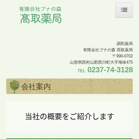
ホーム
会社案内
調剤薬局
店舗案内
有限会社ブナの森 髙取薬局
〒990-0702
処方箋の受付
山形県西村山郡西川町大字海味475
0237-74-3128
TEL
ジェネリック薬について
保険医療機関の書面掲示等
会社案内
当社の概要をご紹介します